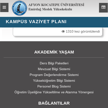
AFYON KOCATEPE ÜNİVERSİTESİ
Toggle
Toggl
Emirdağ Meslek Yüksekokulu
global
global
navigation
navig
KAMPÜS VAZIYET PLANI
.
1310 kez görüntülendi
AKADEMİK YAŞAM
Ders Bilgi Paketleri
Mevzuat Bilgi Sistemi
Program Değerlendirme Sistemi
Yükseköğretim Bilgi Sistemi
Personel Blog Sistemi
Öğretim Üyeliğine Yükseltilme ve Atanma Yönergesi
BAĞLANTILAR