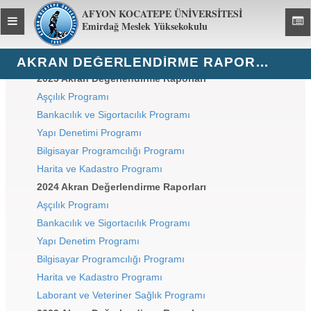
AFYON KOCATEPE ÜNİVERSİTESİ
Toggle
Toggl
Emirdağ Meslek Yüksekokulu
global
global
navigation
navig
AKRAN DEĞERLENDIRME RAPORLARI
2025 Akran Değerlendirme Raporları
Aşçılık Programı
Bankacılık ve Sigortacılık Programı
Yapı Denetimi Programı
Bilgisayar Programcılığı Programı
Harita ve Kadastro Programı
2024 Akran Değerlendirme Raporları
Aşçılık Programı
Bankacılık ve Sigortacılık Programı
Yapı Denetim Programı
Bilgisayar Programcılığı Programı
Harita ve Kadastro Programı
Laborant ve Veteriner Sağlık Programı