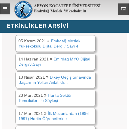
AFYON KOCATEPE ÜNİVERSİTESİ
Toggle
Toggl
Emirdağ Meslek Yüksekokulu
global
global
navigation
navig
ETKINLIKLER ARŞİVİ
Etkinlikler ARŞİVİ:
2021
05 Kasım 2021
Emirdağ Meslek
Yüksekokulu Dijital Dergi / Sayı 4
14 Haziran 2021
Emirdağ MYO Dijital
Dergi/3.Sayı
13 Nisan 2021
Dikey Geçiş Sınavında
Başarının Yolları Anlatıldı…
23 Mart 2021
Harita Sektör
Temsilcileri İle Söyleşi…
17 Mart 2021
İlk Mezunlardan (1996-
1997) Harita Öğrencilerine…